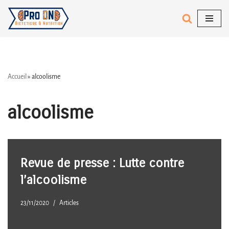
Aller
au
contenu
Accueil
»
alcoolisme
alcoolisme
Revue de presse : Lutte contre
l’alcoolisme
23/11/2020
Articles